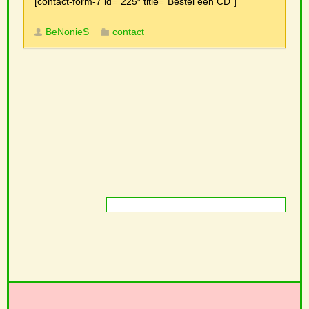
[contact-form-7 id=”225″ title=”Bestel een CD”]
BeNonieS
contact